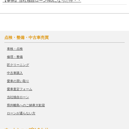
【事例】当社独自ローンNGになった件・・
点検・整備・中古車売買
車検・点検
修理・整備
匠クリーニング
中古車購入
愛車の買い取り
愛車査定フォーム
当社独自ローン
県外離島へのご納車大歓迎
ローンが通らない方