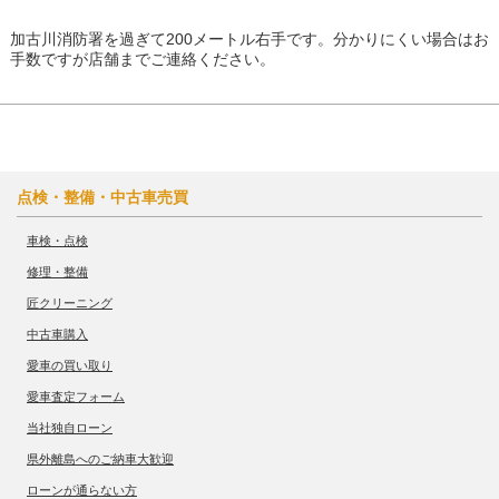
加古川消防署を過ぎて200メートル右手です。分かりにくい場合はお
手数ですが店舗までご連絡ください。
点検・整備・中古車売買
車検・点検
修理・整備
匠クリーニング
中古車購入
愛車の買い取り
愛車査定フォーム
当社独自ローン
県外離島へのご納車大歓迎
ローンが通らない方