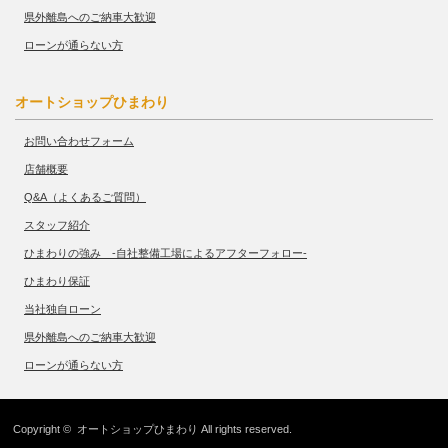
県外離島へのご納車大歓迎
ローンが通らない方
オートショップひまわり
お問い合わせフォーム
店舗概要
Q&A（よくあるご質問）
スタッフ紹介
ひまわりの強み -自社整備工場によるアフターフォロー-
ひまわり保証
当社独自ローン
県外離島へのご納車大歓迎
ローンが通らない方
Copyright ©
オートショップひまわり
All rights reserved.