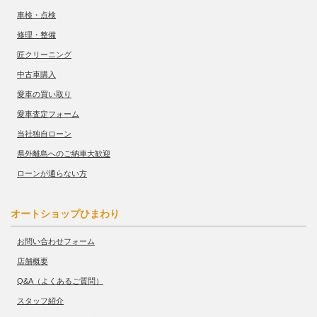
車検・点検
修理・整備
匠クリーニング
中古車購入
愛車の買い取り
愛車査定フォーム
当社独自ローン
県外離島へのご納車大歓迎
ローンが通らない方
オートショップひまわり
お問い合わせフォーム
店舗概要
Q&A（よくあるご質問）
スタッフ紹介